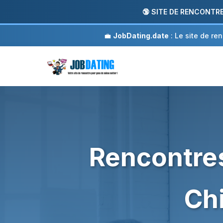
🔞 SITE DE RENCONTRE A
💼
JobDating.date
: Le site de re
Rencontres
Chi