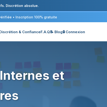
fs. Discrétion absolue.
rifiée • Inscription 100% gratuite
Discrétion & Confiance
F.A.Q
📝 Blog
🔒 Connexion
Internes et
ires